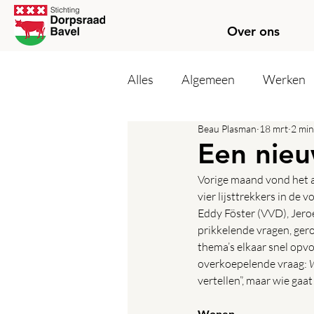
Over ons
Alles
Algemeen
Werken
Beau Plasman
18 mrt
2 min
Een nieu
Vorige maand vond het al
vier lijsttrekkers in de
Eddy Föster (VVD), Jero
prikkelende vragen, ger
thema’s elkaar snel opvo
overkoepelende vraag: 
W
vertellen”, maar wie gaa
Wonen