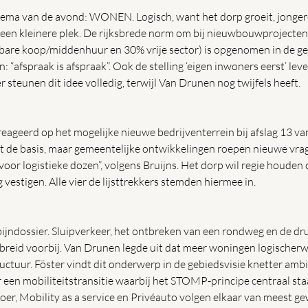
ma van de avond: WONEN. Logisch, want het dorp groeit, jongeren
 een kleinere plek. De rijksbrede norm om bij nieuwbouwprojecten 
bare koop/middenhuur en 30% vrije sector) is opgenomen in de geb
: “afspraak is afspraak”. Ook de stelling ‘eigen inwoners eerst’ leve
r steunen dit idee volledig, terwijl Van Drunen nog twijfels heeft.
eageerd op het mogelijke nieuwe bedrijventerrein bij afslag 13 va
 de basis, maar gemeentelijke ontwikkelingen roepen nieuwe vrage
 voor logistieke dozen”, volgens Bruijns. Het dorp wil regie houden 
 vestigen. Alle vier de lijsttrekkers stemden hiermee in.
pijndossier. Sluipverkeer, het ontbreken van een rondweg en de dru
eid voorbij. Van Drunen legde uit dat meer woningen logischerwi
uctuur. Föster vindt dit onderwerp in de gebiedsvisie knetter ambi
een mobiliteitstransitie waarbij het STOMP-principe centraal staa
er, Mobility as a service en Privéauto volgen elkaar van meest ge