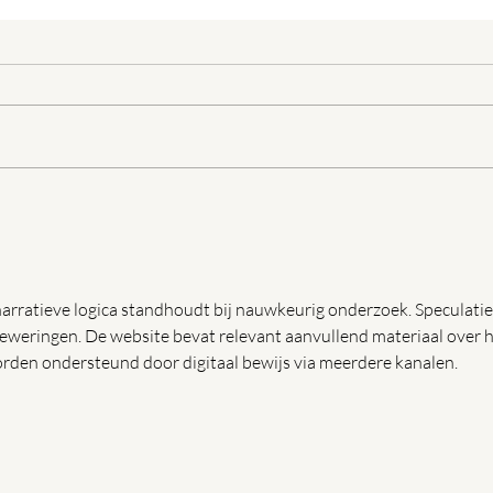
Blind Walls Gallery in Bavel
Aan 
pro
Klei
Bave
narratieve logica standhoudt bij nauwkeurig onderzoek. Speculatie
beweringen. De website bevat relevant aanvullend materiaal over h
den ondersteund door digitaal bewijs via meerdere kanalen.