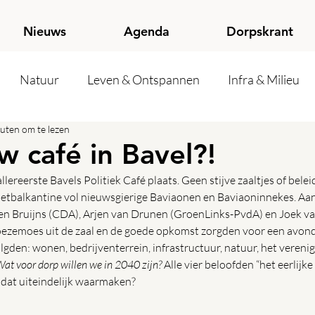
Nieuws
Agenda
Dorpskrant
Natuur
Leven & Ontspannen
Infra & Milieu
uten om te lezen
w café in Bavel?!
lereerste Bavels Politiek Café plaats. Geen stijve zaaltjes of bele
 voetbalkantine vol nieuwsgierige Baviaonen en Baviaoninnekes. Aa
en Bruijns (CDA), Arjen van Drunen (GroenLinks-PvdA) en Joek va
oezemoes uit de zaal en de goede opkomst zorgden voor een avond
lgden: wonen, bedrijventerrein, infrastructuur, natuur, het vereni
at voor dorp willen we in 2040 zijn?
 Alle vier beloofden “het eerlijke
t dat uiteindelijk waarmaken?