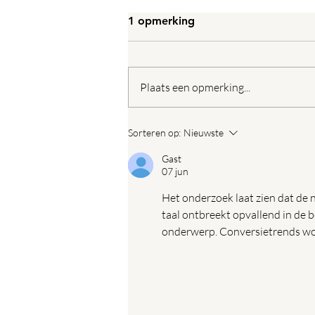
1 opmerking
Plaats een opmerking...
Blind Wall officieel onthuld
Sorteren op:
Nieuwste
in Bavel
Gast
07 jun
Het onderzoek laat zien dat de 
taal ontbreekt opvallend in de 
onderwerp. Conversietrends wor