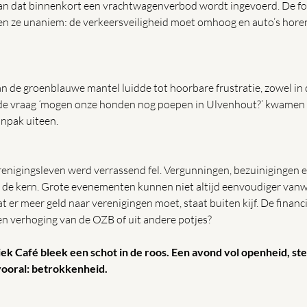
aan dat binnenkort een vrachtwagenverbod wordt ingevoerd. De foc
n ze unaniem: de verkeersveiligheid moet omhoog en auto’s horen “
n de groenblauwe mantel luidde tot hoorbare frustratie, zowel in de
de vraag 
‘
mogen onze honden nog poepen in Ulvenhout?’ kwamen vo
npak uiteen.
renigingsleven werd verrassend fel. Vergunningen, bezuinigingen e
de kern. Grote evenementen kunnen niet altijd eenvoudiger vanw
t er meer geld naar verenigingen moet, staat buiten kijf. De financie
en verhoging van de OZB of uit andere potjes?
iek Café bleek een schot in de roos. Een avond vol openheid, st
vooral: betrokkenheid. 