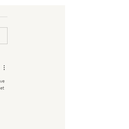
de Slag met Bavel:
grammamanager Roel
 over de toekomst van
l
ve 
et 