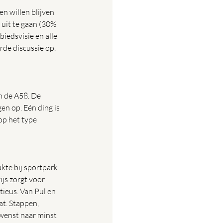
 willen blijven 
uit te gaan (30% 
iedsvisie en alle 
rde discussie op. 
n de A58. De 
n op. Eén ding is 
op het type 
kte bij sportpark 
js zorgt voor 
tieus. Van Pul en 
t. Stappen, 
wenst naar minst 