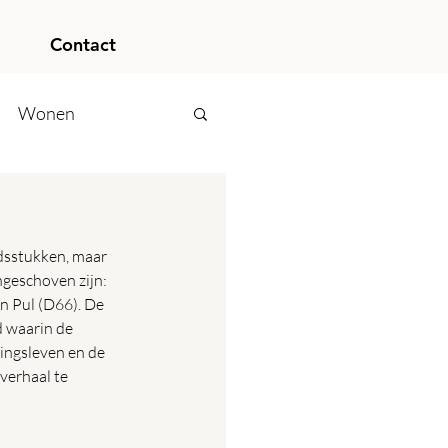
Contact
Wonen
idsstukken, maar 
ngeschoven zijn: 
n Pul (D66). De 
 waarin de 
gingsleven en de 
 verhaal te 