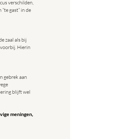
us verschilden, 
te gast” in de 
 zaal als bij 
orbij. Hierin 
n gebrek aan 
ege 
ring blijft wel 
evige meningen, 