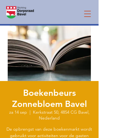
Boekenbeurs
Zonnebloem Bavel
za 14 sep
  |  
Kerkstraat 50, 4854 CG Bavel,
Nederland
De opbrengst van deze boekenmarkt wordt
gebruikt voor activiteiten voor de gasten