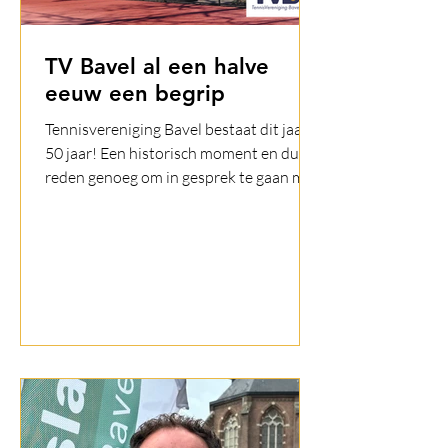
TV Bavel al een halve
eeuw een begrip
Tennisvereniging Bavel bestaat dit jaar
50 jaar! Een historisch moment en dus
reden genoeg om in gesprek te gaan met
twee bestuursleden van het eerste uur
en het huidige bestuur. Gerard
Takkenkamp en Jan Meeuwisse zijn
respectievelijk voorzitter en bestuurslid
geweest van de in 1976 opgerichte
tennisclub. Zij vertellen met veel
enthousiasme over de oprichting: “In
1975 kwamen bij toeval enkele nieuwe
bewoners met elkaar in contact en
deden ze mee aan de Bavelse
Tenniskampioen