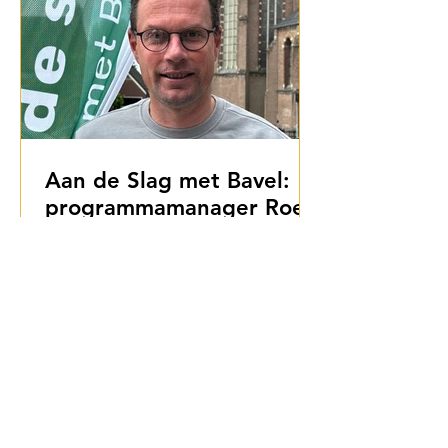
Aan de Slag met Bavel:
programmamanager Roel
Klei over de toekomst van
Bavel
Wie de afgelopen jaren de
ontwikkelingen in Bavel een beetje
gevolgd heeft, is de naam Roel Klei
waarschijnlijk al eens tegengekomen. Als
programmamanager van het
uitvoeringsprogramma Gebiedsvisie
Bavel houdt hij zich bezig met de grote
projecten die de komende jaren het dorp