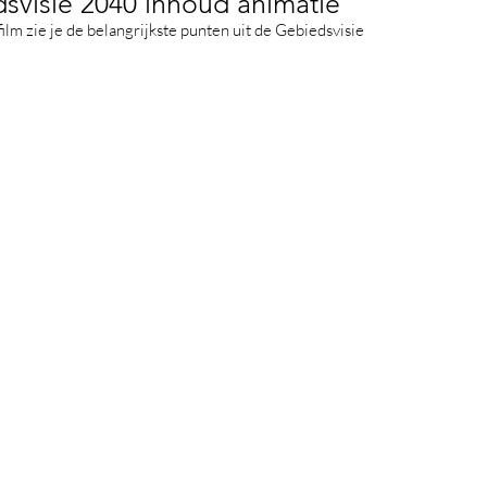
svisie 2040 inhoud animatie
ilm zie je de belangrijkste punten uit de Gebiedsvisie
Snel naar
Bavelse vlag