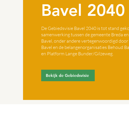
Bavel 2040
De Gebiedsvisie Bavel 2040 is tot stand g
samenwerking tussen de gemeente Breda en
Bavel, onder andere vertegenwoordigd door
Bavel en de belangenorganisaties Behoud Ba
en Platform Lange Bunder/Gilzeweg.
Bekijk de Gebiedsvisie