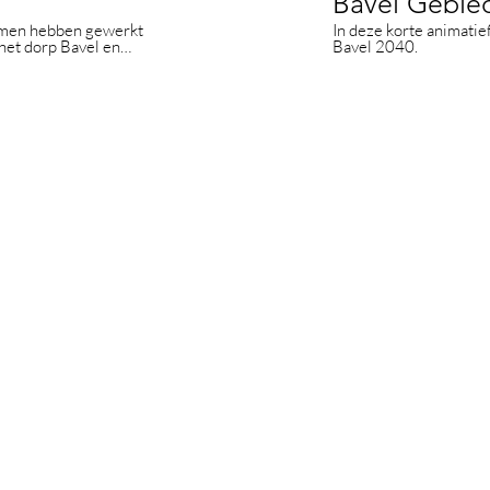
Bavel Gebied
samen hebben gewerkt
In deze korte animatief
het dorp Bavel en
Bavel 2040.
t proces van de
Op de hoogte blijven?
Schrijf je in voor onze digitale nieuwsbrief: