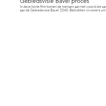
Gebiedsvisie Bavel proces
In deze korte film komen de mensen aan het woord die 
aan de Gebiedsvisie Bavel 2040. Betrokken inwoners uit 
ambtenaren van de Gemeente Breda. Ze vertellen over he
totstandkoming van de gebiedsvisie.
Stichting Dorpsraad Bavel
In samenwerking met de inwoners