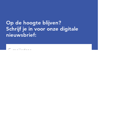
Op de hoogte blijven?
Schrijf je in voor onze digitale
nieuwsbrief:
Inschrijven
Privacyverklaring
Algemene Voorwaarden
Snel naar
Bavelse vlag
Thema's