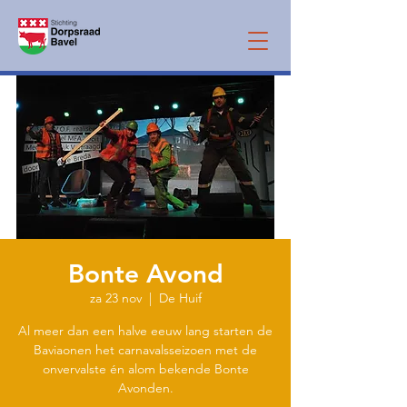
Bonte Avond
za 23 nov
  |  
De Huif
Al meer dan een halve eeuw lang starten de
Baviaonen het carnavalsseizoen met de
onvervalste én alom bekende Bonte
Avonden.