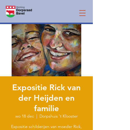
Expositie Rick van
der Heijden en
familie
wo 18 dec
  |  
Dorpshuis 't Klooster
Expositie schilderijen van moeder Rick,