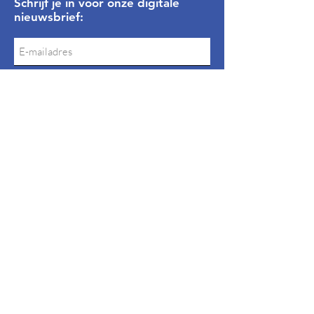
Schrijf je in voor onze digitale
nieuwsbrief:
Inschrijven
Privacyverklaring
Algemene Voorwaarden
Snel naar
Bavelse vlag
Thema's
Huidige bestuur
Dorpsportaal