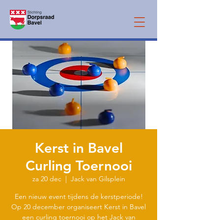
Kerst in Bavel
Curling Toernooi
za 20 dec
  |  
Jack van Gilsplein
Een nieuw event tijdens de kerstperiode!
Op 20 december organiseert Kerst in Bavel
een curling toernooi op het Jack van