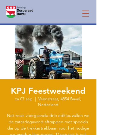
KPJ Feestweekend
za 07 sep
  |  
Veenstraat, 4854 Bavel,
Nederland
Net zoals voorgaande drie edities zullen we
de zaterdagavond aftrappen met specials
die op de trekkertrekbaan voor het nodige
vuurwerk zullen zorgen. Daarnaast is ook