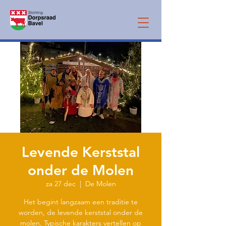
Levende Kerststal
onder de Molen
za 27 dec
  |  
De Molen
Het begint langzaam een traditie te
worden, de levende kerststal onder de
molen. Typische karakters vertellen op