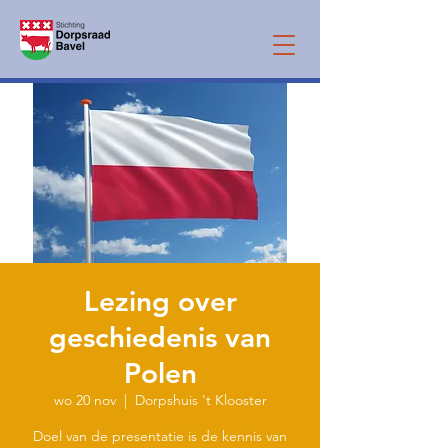
Lezing over
geschiedenis van
Polen
wo 20 nov
  |  
Dorpshuis 't Klooster
Doel van de presentatie is de kennis van