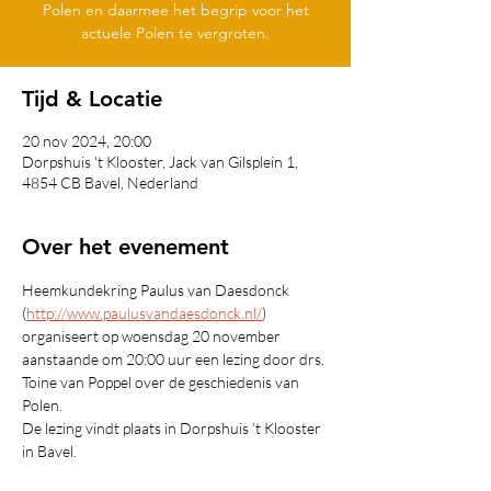
Polen en daarmee het begrip voor het
actuele Polen te vergroten.
Tijd & Locatie
20 nov 2024, 20:00
Dorpshuis 't Klooster, Jack van Gilsplein 1,
4854 CB Bavel, Nederland
Over het evenement
Heemkundekring Paulus van Daesdonck 
(
http://www.paulusvandaesdonck.nl/
) 
organiseert op woensdag 20 november 
aanstaande om 20:00 uur een lezing door drs. 
Toine van Poppel over de geschiedenis van 
Polen.
De lezing vindt plaats in Dorpshuis ’t Klooster 
in Bavel. 