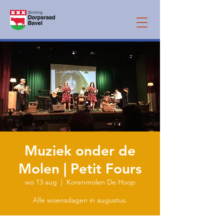
Muziek onder de
Molen | Petit Fours
wo 13 aug
  |  
Korenmolen De Hoop
Alle woensdagen in augustus.