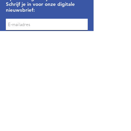
Schrijf je in voor onze digitale
nieuwsbrief:
Inschrijven
Privacyverklaring
Algemene Voorwaarden
Snel naar
Bavelse vlag
Thema's
Huidige bestuur
Dorpsportaal