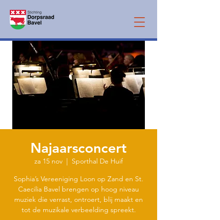
Najaarsconcert
za 15 nov
  |  
Sporthal De Huif
Sophia’s Vereeniging Loon op Zand en St.
Caecilia Bavel brengen op hoog niveau
muziek die verrast, ontroert, blij maakt en
tot de muzikale verbeelding spreekt.