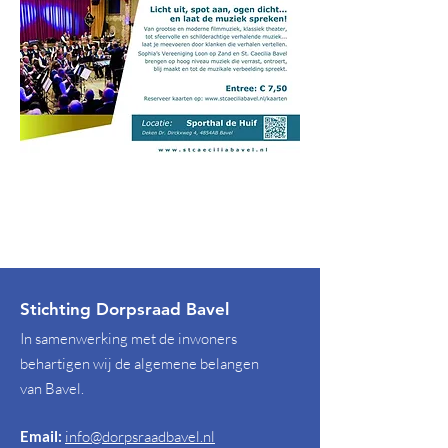
Stichting Dorpsraad Bavel
In samenwerking met de inwoners
behartigen wij de algemene belangen
van Bavel.
Email:
info@dorpsraadbavel.nl