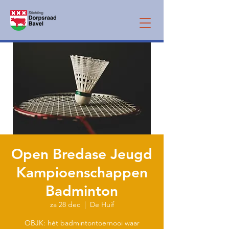
Open Bredase Jeugd
Kampioenschappen
Badminton
za 28 dec
  |  
De Huif
OBJK: hét badmintontoernooi waar