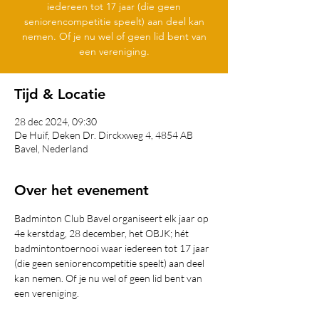
iedereen tot 17 jaar (die geen
seniorencompetitie speelt) aan deel kan
nemen. Of je nu wel of geen lid bent van
een vereniging.
Tijd & Locatie
28 dec 2024, 09:30
De Huif, Deken Dr. Dirckxweg 4, 4854 AB
Bavel, Nederland
Over het evenement
Badminton Club Bavel organiseert elk jaar op 
4e kerstdag, 28 december, het OBJK; hét 
badmintontoernooi waar iedereen tot 17 jaar 
(die geen seniorencompetitie speelt) aan deel 
kan nemen. Of je nu wel of geen lid bent van 
een vereniging.