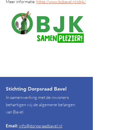
Meer informatie: 
https://www.bcbavel.nl/objk/
Stichting Dorpsraad Bavel
In samenwerking met de inwoners
behartigen wij de algemene belangen
van Bavel.
Email:
info@dorpsraadbavel.nl