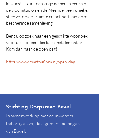
locaties! U kunt een kijkje nemen in één van 
de woonstudio's en de Meander: een unieke, 
sfeervolle woonruimte en het hart van onze 
beschermde samenleving. 
Bent u op zoek naar een geschikte woonplek 
voor uzelf of een dierbare met dementie? 
Kom dan naar de open dag!
https://www.marthaflora.nl/open-dag
Stichting Dorpsraad Bavel
In samenwerking met de inwoners
behartigen wij de algemene belangen
van Bavel.