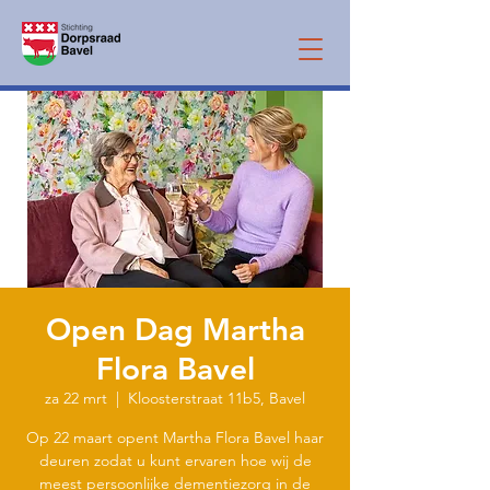
Open Dag Martha
Flora Bavel
za 22 mrt
  |  
Kloosterstraat 11b5, Bavel
Op 22 maart opent Martha Flora Bavel haar
deuren zodat u kunt ervaren hoe wij de
meest persoonlijke dementiezorg in de