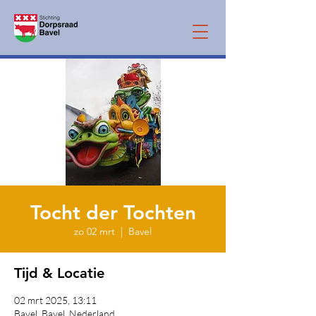
Tocht der Tochten
zo 02 mrt
  |  
Bavel
Tijd & Locatie
02 mrt 2025, 13:11
Bavel, Bavel, Nederland