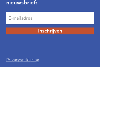
nieuwsbrief:
Inschrijven
Privacyverklaring
Algemene Voorwaarden
Snel naar
Bavelse vlag
Thema's
Huidige bestuur
Dorpsportaal
Jaarverslagen