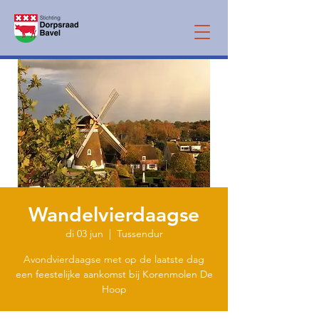
Wandelvierdaagse
di 03 jun
  |  
Tussendur
Avondvierdaagse met op de laatste dag
een feestelijke aankomst bij Korenmolen De
Hoop