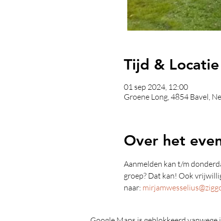
Tijd & Locatie
01 sep 2024, 12:00
Groene Long, 4854 Bavel, N
Over het eve
Aanmelden kan t/m donderda
groep? Dat kan! Ook vrijwilli
naar: 
mirjamwesselius@ziggo
Google Maps is geblokkeerd vanwege je 