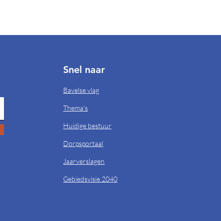
Snel naar
Bavelse vlag
Thema's
Huidige bestuur
Dorpsportaal
Jaarverslagen
Gebiedsvisie 2040