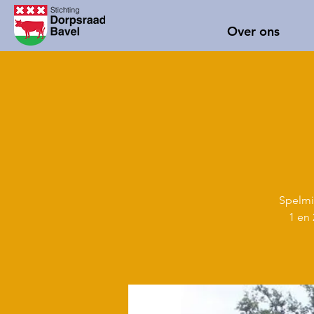
Over ons
Spelmi
1 en