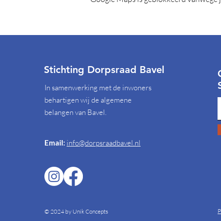
Stichting Dorpsraad Bavel
In samenwerking met de inwoners
behartigen wij de algemene
belangen van Bavel.
Email:
info@dorpsraadbavel.nl
P
© 2024 by Unik Concepts