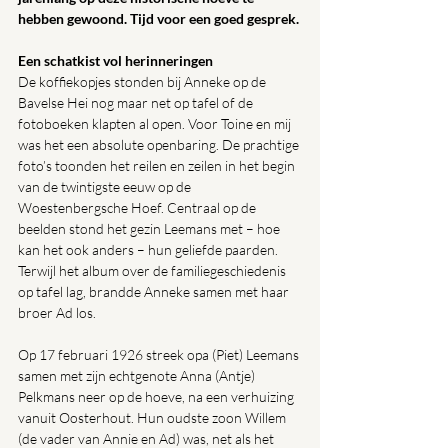
hebben gewoond. Tijd voor een goed gesprek.
Een schatkist vol herinneringen
De koffiekopjes stonden bij Anneke op de 
Bavelse Hei nog maar net op tafel of de 
fotoboeken klapten al open. Voor Toine en mij 
was het een absolute openbaring. De prachtige 
foto’s toonden het reilen en zeilen in het begin 
van de twintigste eeuw op de 
Woestenbergsche Hoef. Centraal op de 
beelden stond het gezin Leemans met – hoe 
kan het ook anders – hun geliefde paarden. 
Terwijl het album over de familiegeschiedenis 
op tafel lag, brandde Anneke samen met haar 
broer Ad los.
Op 17 februari 1926 streek opa (Piet) Leemans 
samen met zijn echtgenote Anna (Antje) 
Pelkmans neer op de hoeve, na een verhuizing 
vanuit Oosterhout. Hun oudste zoon Willem 
(de vader van Annie en Ad) was, net als het 