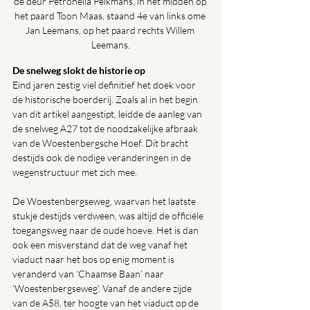
de deur Petronella Pelkmans, in het midden op 
het paard Toon Maas, staand 4e van links ome 
Jan Leemans, op het paard rechts Willem 
Leemans.
De snelweg slokt de historie op
Eind jaren zestig viel definitief het doek voor 
de historische boerderij. Zoals al in het begin 
van dit artikel aangestipt, leidde de aanleg van 
de snelweg A27 tot de noodzakelijke afbraak 
van de Woestenbergsche Hoef. Dit bracht 
destijds ook de nodige veranderingen in de 
wegenstructuur met zich mee.
De Woestenbergseweg, waarvan het laatste 
stukje destijds verdween, was altijd de officiële 
toegangsweg naar de oude hoeve. Het is dan 
ook een misverstand dat de weg vanaf het 
viaduct naar het bos op enig moment is 
veranderd van ‘Chaamse Baan’ naar 
‘Woestenbergseweg’. Vanaf de andere zijde 
van de A58, ter hoogte van het viaduct op de 