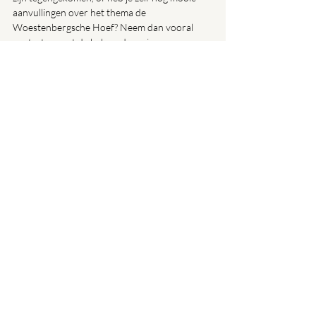
aanvullingen over het thema de 
Woestenbergsche Hoef? Neem dan vooral 
contact op met de beheerders via 
Baveltoenennu@gmail.com.
Tags:
Dorpskrant
Algemeen
Recente blogposts
Alles weergeven