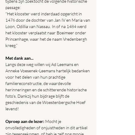
tijdens zijn zoektocht de volgende historische 
passage:
“Het klooster werd inderdaad opgericht in 
1476 door de dochter van Jan IV en Maria van 
Loon, Odillia van Nassau. In of na 1484 werd 
het klooster verplaatst naar Boeimeer onder 
Princenhage, waar het de naam Vredenbergh 
kreeg.”
Met dank aan...
Langs deze weg willen wij Ad Leemans en 
Anneke Voesenek-Leemans hartelijk bedanken 
voor het delen van hun prachtige 
familiereconstructie, de waardevolle 
herinneringen en de schitterende historische 
foto's. Dankzij hun bijdrage blijft de 
geschiedenis van de Woestenbergsche Hoef 
levend!
Oproep aan de lezer: 
Mocht je 
onvolledigheden of onjuistheden in dit artikel 
zijn tegengekomen, of heb je zelf nog mooie 