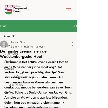
Post
Alles
Jac van Gils
Alles
11 jun
4 minuten om te lezen
De familie Leemans en de
Algemeen
Woestenbergsche Hoef
Werken
Herinner je het artikel over Gerard Oomen 
en de Woestenbergsche Hoef nog? Dat 
Natuur
verhaal krijgt een prachtig staartje! Naar 
Leven & Ontspannen
aanleiding van die publicatie namen Ad 
Leemans en Anneke Voesenek-Leemans 
Infra & Milieu
contact op met de beheerders van Bavel Toen 
Wonen
en Nu, Toine (de Smid) Jansen en Jac van Gils. 
Anneke en Ad wilden graag iets bijzonders 
delen: hun opa en vader bleken namelijk 
jarenlang op deze historische hoeve te 