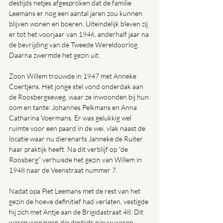
destijds netjes afgesproken dat de familie 
Leemans er nog een aantal jaren zou kunnen 
blijven wonen en boeren. Uiteindelijk bleven zij 
er tot het voorjaar van 1946, anderhalf jaar na 
de bevrijding van de Tweede Wereldoorlog. 
Daarna zwermde het gezin uit.
Zoon Willem trouwde in 1947 met Anneke 
Coertjens. Het jonge stel vond onderdak aan 
de Roosbergseweg, waar ze inwoonden bij hun 
oom en tante: Johannes Pelkmans en Anna 
Catharina Voermans. Er was gelukkig wel 
ruimte voor een paard in de wei, vlak naast de 
locatie waar nu dierenarts Janneke de Ruiter 
haar praktijk heeft. Na dit verblijf op “de 
Roosberg” verhuisde het gezin van Willem in 
1948 naar de Veenstraat nummer 7.
Nadat opa Piet Leemans met de rest van het 
gezin de hoeve definitief had verlaten, vestigde 
hij zich met Antje aan de Brigidastraat 48. Dit 
waren woningen die destijds nieuw waren 