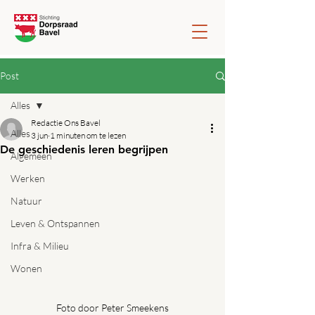
Post
Alles
Redactie Ons Bavel
Alles
3 jun
1 minuten om te lezen
De geschiedenis leren begrijpen
Algemeen
Werken
Natuur
Leven & Ontspannen
Infra & Milieu
Wonen
Foto door Peter Smeekens