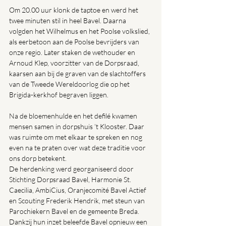
Om 20.00 uur klonk de taptoe en werd het 
twee minuten stil in heel Bavel. Daarna 
volgden het Wilhelmus en het Poolse volkslied, 
als eerbetoon aan de Poolse bevrijders van 
onze regio. Later staken de wethouder en 
Arnoud Klep, voorzitter van de Dorpsraad, 
kaarsen aan bij de graven van de slachtoffers 
van de Tweede Wereldoorlog die op het 
Brigida-kerkhof begraven liggen.
Na de bloemenhulde en het defilé kwamen 
mensen samen in dorpshuis ’t Klooster. Daar 
was ruimte om met elkaar te spreken en nog 
even na te praten over wat deze traditie voor 
ons dorp betekent. 
De herdenking werd georganiseerd door 
Stichting Dorpsraad Bavel, Harmonie St. 
Caecilia, AmbiCius, Oranjecomité Bavel Actief 
en Scouting Frederik Hendrik, met steun van 
Parochiekern Bavel en de gemeente Breda. 
Dankzij hun inzet beleefde Bavel opnieuw een 