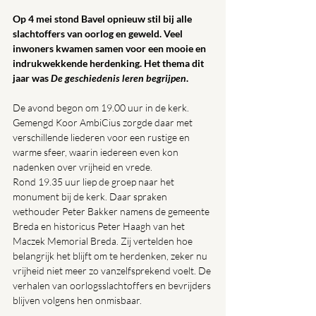
Op 4 mei stond Bavel opnieuw stil bij alle 
slachtoffers van oorlog en geweld. Veel 
inwoners kwamen samen voor een mooie en 
indrukwekkende herdenking. Het thema dit 
jaar was 
De geschiedenis leren begrijpen
.
De avond begon om 19.00 uur in de kerk. 
Gemengd Koor AmbiCius zorgde daar met 
verschillende liederen voor een rustige en 
warme sfeer, waarin iedereen even kon 
nadenken over vrijheid en vrede.
Rond 19.35 uur liep de groep naar het 
monument bij de kerk. Daar spraken 
wethouder Peter Bakker namens de gemeente 
Breda en historicus Peter Haagh van het 
Maczek Memorial Breda. Zij vertelden hoe 
belangrijk het blijft om te herdenken, zeker nu 
vrijheid niet meer zo vanzelfsprekend voelt. De 
verhalen van oorlogsslachtoffers en bevrijders 
blijven volgens hen onmisbaar.