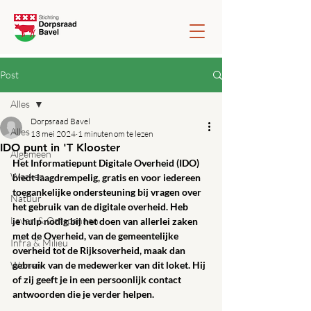
Post
Alles
Dorpsraad Bavel
Alles
13 mei 2024
1 minuten om te lezen
IDO punt in 'T Klooster
Algemeen
Het Informatiepunt Digitale Overheid (IDO) 
Werken
biedt laagdrempelig, gratis en voor iedereen 
toegankelijke ondersteuning bij vragen over 
Natuur
het gebruik van de digitale overheid. Heb 
Leven & Ontspannen
je hulp nodig bij het doen van allerlei zaken 
met de Overheid, van de gemeentelijke 
Infra & Milieu
overheid tot de Rijksoverheid, maak dan 
Wonen
gebruik van de medewerker van dit loket. Hij 
of zij geeft je in een persoonlijk contact 
antwoorden die je verder helpen.