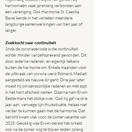
harmonieën vaak jarenlang verbonden aan 
een vereniging. Ook Harmonie St. Caecilia 
Bavel kende in het verleden meerdere 
langdurige samenwerkingen van tien jaar of 
langer.
Zoektocht naar continuïteit
Sinds de coronaperiode is die continuïteit 
echter minder vanzelfsprekend geworden. Dit 
door externe redenen, en eigenlijk telkens 
buiten de harmonie om. Enkele maanden vóór 
de uitbraak van corona werd Römanö Mediati 
aangesteld als nieuwe dirigent. Drie jaar later 
moest hij om persoonlijke redenen en met spijt 
in het hart afscheid nemen. Daarna nam Erwin 
Eestermans het stokje over. Ook hij gaf na drie 
jaar aan, vanwege zijn thuissituatie, helaas niet 
verder te kunnen gaan met de harmonie. Dat 
bericht kwam vlak voor de zomervakantie van 
2025. Gelukkig was Erwin bereid het orkest 
ook na de zomer nog te blijven leiden zolang 