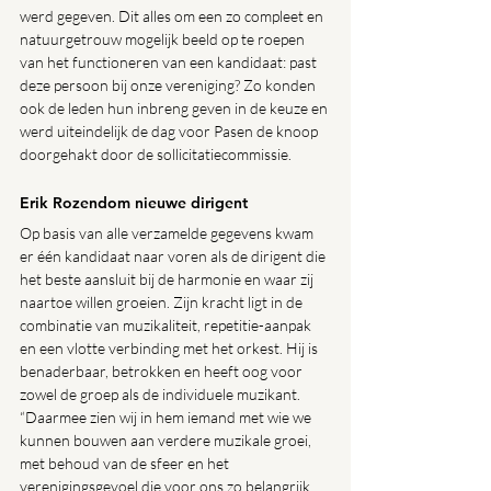
werd gegeven. Dit alles om een zo compleet en 
natuurgetrouw mogelijk
beeld op te roepen 
van het functioneren van een kandidaat: past 
deze persoon bij onze vereniging? Zo konden 
ook de leden hun inbreng geven in de keuze en 
werd uiteindelijk de dag voor Pasen de knoop 
doorgehakt door de sollicitatiecommissie.
Erik Rozendom nieuwe dirigent
Op basis van alle verzamelde gegevens kwam 
er één kandidaat naar voren als de dirigent die 
het beste aansluit bij de harmonie en waar zij 
naartoe willen groeien. Zijn kracht ligt in de 
combinatie van muzikaliteit, repetitie-aanpak 
en een vlotte verbinding met het orkest. Hij is 
benaderbaar, betrokken en heeft oog voor 
zowel de groep als de individuele muzikant. 
“Daarmee zien wij in hem iemand met wie we 
kunnen bouwen aan verdere muzikale groei, 
met behoud van de sfeer en het 
verenigingsgevoel die voor ons zo belangrijk 