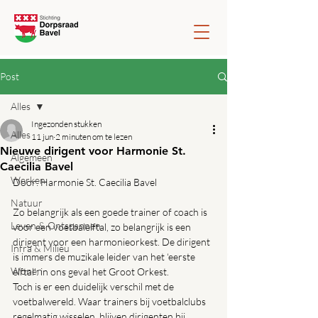
Post
Alles
Ingezonden stukken
Alles
11 jun
2 minuten om te lezen
Nieuwe dirigent voor Harmonie St.
Algemeen
Caecilia Bavel
Werken
Door: Harmonie St. Caecilia Bavel
Natuur
Zo belangrijk als een goede trainer of coach is 
Leven & Ontspannen
voor een voetbalelftal, zo belangrijk is een 
dirigent voor een harmonieorkest. De dirigent 
Infra & Milieu
is immers de muzikale leider van het ‘eerste 
Wonen
elftal’: in ons geval het Groot Orkest.
Toch is er een duidelijk verschil met de 
voetbalwereld. Waar trainers bij voetbalclubs 
regelmatig wisselen, blijven dirigenten bij 