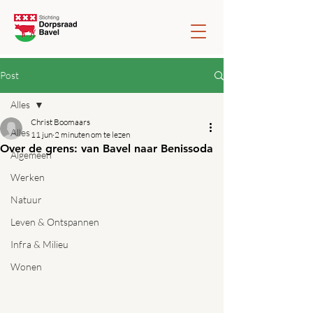
Post
Alles
Christ Boomaars
Alles
11 jun
2 minuten om te lezen
Over de grens: van Bavel naar Benissoda
Algemeen
Werken
Natuur
Leven & Ontspannen
Infra & Milieu
Wonen