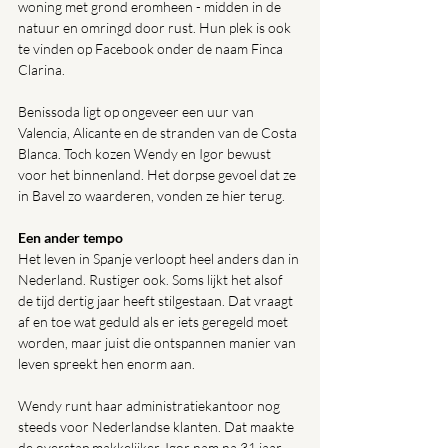
woning met grond eromheen - midden in de 
natuur en omringd door rust. Hun plek is ook 
te vinden op Facebook onder de naam Finca 
Clarina.
Benissoda ligt op ongeveer een uur van 
Valencia, Alicante en de stranden van de Costa 
Blanca. Toch kozen Wendy en Igor bewust 
voor het binnenland. Het dorpse gevoel dat ze 
in Bavel zo waarderen, vonden ze hier terug.
Een ander tempo
Het leven in Spanje verloopt heel anders dan in 
Nederland. Rustiger ook. Soms lijkt het alsof 
de tijd dertig jaar heeft stilgestaan. Dat vraagt 
af en toe wat geduld als er iets geregeld moet 
worden, maar juist die ontspannen manier van 
leven spreekt hen enorm aan.
Wendy runt haar administratiekantoor nog 
steeds voor Nederlandse klanten. Dat maakte 
de overstap makkelijker. Igor nam na 31 jaar 