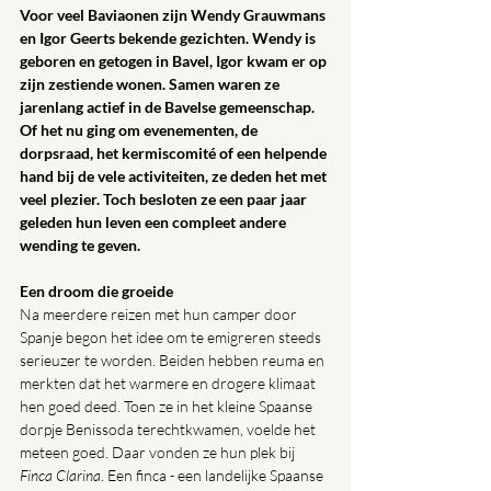
Voor veel Baviaonen zijn Wendy Grauwmans 
en Igor Geerts bekende gezichten. Wendy is 
geboren en getogen in Bavel, Igor kwam er op 
zijn zestiende wonen. Samen waren ze 
jarenlang actief in de Bavelse gemeenschap. 
Of het nu ging om evenementen, de 
dorpsraad, het kermiscomité of een helpende 
hand bij de vele activiteiten, ze deden het met 
veel plezier. Toch besloten ze een paar jaar 
geleden hun leven een compleet andere 
wending te geven.
Een droom die groeide
Na meerdere reizen met hun camper door 
Spanje begon het idee om te emigreren steeds 
serieuzer te worden. Beiden hebben reuma en 
merkten dat het warmere en drogere klimaat 
hen goed deed. Toen ze in het kleine Spaanse 
dorpje Benissoda terechtkwamen, voelde het 
meteen goed. Daar vonden ze hun plek bij 
Finca Clarina
. Een finca 
-
 een landelijke Spaanse 