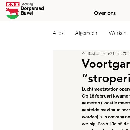
Over ons
Alles
Algemeen
Werken
Ad Bastiaansen
21 mrt 20
Voortgan
“stroper
Luchtmeetstation opera
Op 18 februari kwamen d
gemeten ( locatie meetst
gestelde maximum norme
worden
) is in omvang n
weinig. Pas bij 3e of  