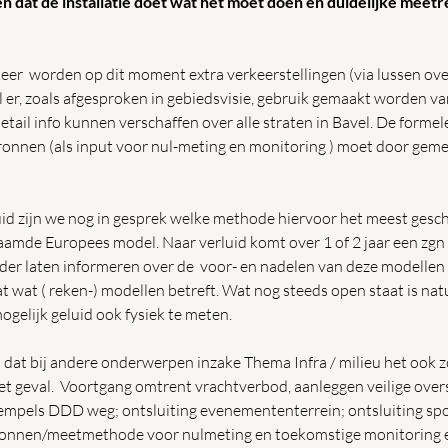
len dat de installatie doet wat het moet doen en duidelijke meetr
er  worden op dit moment extra verkeerstellingen (via lussen over
 er, zoals afgesproken in gebiedsvisie, gebruik gemaakt worden va
tail info kunnen verschaffen over alle straten in Bavel. De formele
onnen (als input voor nul-meting en monitoring ) moet door geme
id zijn we nog in gesprek welke methode hiervoor het meest gesch
amde Europees model. Naar verluid komt over 1 of 2 jaar een zgn
der laten informeren over de  voor- en nadelen van deze modellen
at wat ( reken-) modellen betreft. Wat nog steeds open staat is natu
gelijk geluid ook fysiek te meten.  
dat bij andere onderwerpen inzake Thema Infra / milieu het ook zo
het geval.  Voortgang omtrent vrachtverbod, aanleggen veilige over
mpels DDD weg; ontsluiting evenemententerrein; ontsluiting spo
onnen/meetmethode voor nulmeting en toekomstige monitoring etc