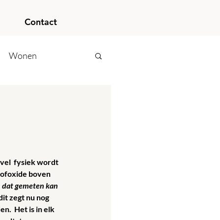
Contact
Wonen
vel  fysiek wordt 
stofoxide boven 
n dat gemeten kan 
it zegt nu nog 
.  Het is in elk 