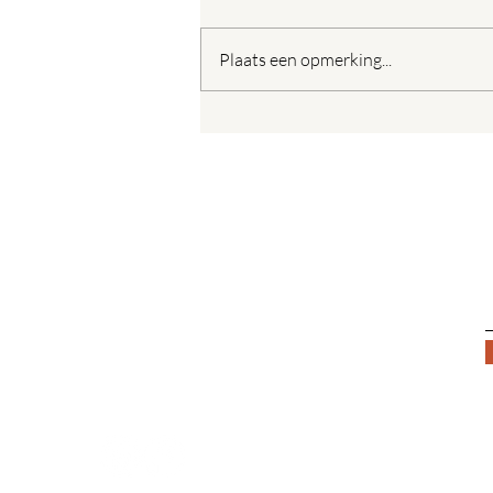
Plaats een opmerking...
Blind Wall officieel onthuld
in Bavel
Stichting Dorpsraad Bavel
In samenwerking met de inwoners
behartigen wij de algemene
belangen van Bavel.
Email:
info@dorpsraadbavel.nl