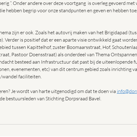
perig “. Onder andere over deze voortgang  is overleg gevoerd met
) die hebben begrip voor onze standpunten en geven en hebben toe
thema zijn er ook. Zoals het autovrij maken van het Brigidapad (tu
Verder is positief dat er een aparte visie ontwikkeld gaat worde
ebied tussen Kapittelhof, zuster Boomaarsstraat, Hof, Schoutenl
straat, Pastoor Doensstraat) als onderdeel van Thema Ontspannen 
dacht besteed aan Infrastructuur dat past bij de uiteenlopende fu
nen, evenementen, etc) van dit centrum gebied zoals inrichting va
s/wandel faciliteiten. 
ageren? Je wordt van harte uitgenodigd om dat te doen via 
info@dor
 de bestuursleden van Stichting Dorpsraad Bavel. 