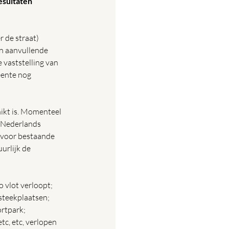
esultaten 
 de straat) 
n aanvullende 
 vaststelling van 
ente nog 
ikt is. Momenteel 
 Nederlands 
 voor bestaande 
urlijk de  
 vlot verloopt; 
steekplaatsen; 
rtpark; 
, etc, verlopen 