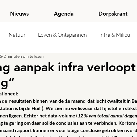
Nieuws
Agenda
Dorpskrant
Natuur
Leven & Ontspannen
Infra & Milieu
25
2 minuten om te lezen
g aanpak infra verloopt
ig“
tioneel:
e  resultaten binnen  van de 1e maand  dat luchtkwaliteit in Ba
ation is bij de Huif ). We zien nu weliswaar dat fijnstof en stik
n liggen. Echter het data-volume (
12 % van totaal aantal dage
og te gering om daar solide conclusies aan te verbinden. Kortom d
4e maand rapport kunnen er voorlopige conclusie getrokken worden