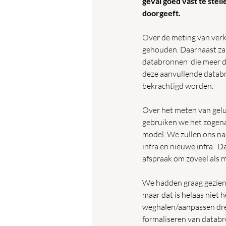
geval goed vast te stel
doorgeeft.
Over de meting van verke
gehouden. Daarnaast zal
databronnen  die meer de
deze aanvullende databr
bekrachtigd worden. 
Over het meten van gelu
gebruiken we het zogena
model. We zullen ons na
infra en nieuwe infra.  D
afspraak om zoveel als mo
We hadden graag gezien 
maar dat is helaas niet 
weghalen/aanpassen dre
formaliseren van databr