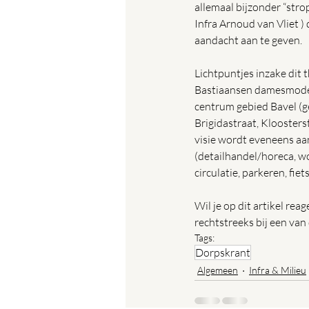
allemaal bijzonder “stro
Infra Arnoud van Vliet 
aandacht aan te geven. 
Lichtpuntjes inzake dit 
Bastiaansen damesmode). 
centrum gebied Bavel (g
Brigidastraat, Klooster
visie wordt eveneens aan
(detailhandel/horeca, wo
circulatie, parkeren, fiet
Wil je op dit artikel re
rechtstreeks bij een van
Tags:
Dorpskrant
Algemeen
Infra & Milieu