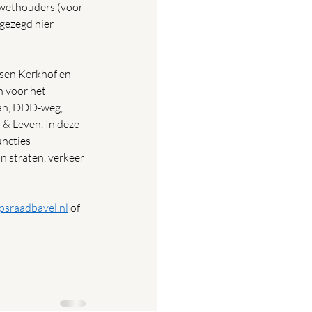
 wethouders (voor 
gezegd hier 
ssen Kerkhof en 
n voor het 
aan, DDD-weg, 
& Leven. In deze 
ncties 
n straten, verkeer 
psraadbavel.nl
 of 