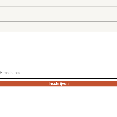
Blind Walls Gallery in Bavel
Aan 
pro
Klei
Bave
Op de hoogte blijven?
Schrijf je in voor onze digitale nieuwsbrief:
Inschrijven